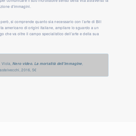
er comunicare il suo incrollabile senso della vita attraverso la
zione d’immagini.
 però, si comprende quanto sia necessario con l’arte di Bill
ista americano di origini italiane, ampliare lo sguardo a un
go che va oltre il campo specialistico dell’arte e della sua
. Viola,
,
Nero video. La mortalità dell’immagine
astelvecchi, 2016, 5€