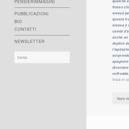
PENSIERIMMAGINI
qualche a
flusso ch
PUBBLICAZIONI
stesse p
questa fr
BIO
stessa è 
CONTATTI
cambi d’a
anche un 
NEWSLETTER
duplice de
l’ispirazi
sorprendo
spegnere 
diventare
raffredda
Viola in 
Nero vid