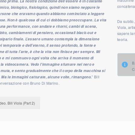
macchine p
nno prima. La nostra condizione dell’essere è in costante
concatena
imico, biologico, fisiologico, quindi non siamo neppure le
ersone che eravamo quando abbiamo cominciato a leggere
ase. Non è qualcosa di cui ci dobbiamo preoccupare. La vita
Da subito,
una performance, con andate e ritorni, cambi di scena,
Viola, art
bito, cambiamenti di pensiero, occasionali black-out e
sapere lar
sipario finale. L’essere umano contempla la dimensione
teoria.
l temporale e dell’eterno, il senso profondo, la fonte e
one di tutta l’arte, è che la vita non finisce per sempre. Mi
 e mi commuovo ogni volta che arriva il momento di
B
la videocamera. Vedo l’immagine sfumare nel nero e
C
 muta, e sento gradualmente che il corpo della macchina si
” Bill
. Ma le immagini catturate, alcune volte, rimangono.
conversazione con Bruno Di Marino.
eo. Bill Viola (Part 2)