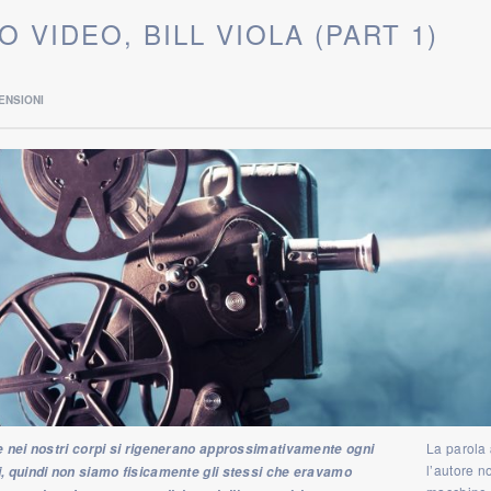
O VIDEO, BILL VIOLA (PART 1)
ENSIONI
NERO VIDEO
QUATTRO BREVI RIFLESSIONI DI BILL VIOLA SUL
NERO VI
EMA DEL SELEZIONARE, REGISTRARE, ELABORARE IM
VOLTA, INVITANDO A UN DIALOGO CON L
La parola
le nei nostri corpi si rigenerano approssimativamente ogni
l’autore n
i, quindi non siamo fisicamente gli stessi che eravamo