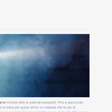
DEO. LA MORTALITÀ DELL’IMMAGINE
IN
MAGINI. LE RACCONTO UN PEZZO PER
A PRATICA DELLO YOGA.
arte
irrompe oltre la metà del paragrafo. Fino a quel punto,
on si svela per quello che è: un videasta che fa uso di