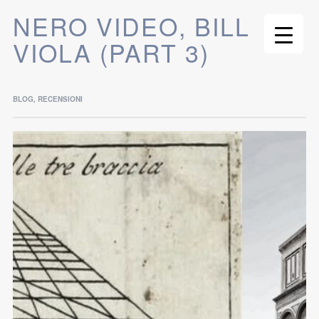
NERO VIDEO, BILL
VIOLA (PART 3)
BLOG
,
RECENSIONI
NERO VIDEO
IN QUESTA NUOVA
PUNTATA SUL TEMA
DELL’IMMAGINE E DEL
TEMPO, PERCORRIAMO
LA STRADA CHE DA