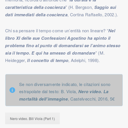
caratteristica della coscienza
” (H. Bergson,
Saggio sui
dati immediati della coscienza
, Cortina Raffaello, 2002.).
Chi sa pensare il tempo come un’entità non lineare? “
Nel
libro XI delle sue Confessioni Agostino ha spinto il
problema fino al punto di domandarsi se l’animo stesso
sia il tempo. E qui ha smesso di domandare
” (M.
Heidegger,
Il concetto di tempo
, Adelphi, 1998).
Se non diversamente indicato, le citazioni sono
estrapolate dal testo: B. Viola,
Nero video. La
mortalità dell’immagine
, Castelvecchi, 2016, 5€
Nero video. Bill Viola (Part 1)