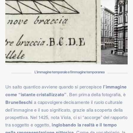
BRUNELLESCHI PORTA
AL CINEMA,
ATTRAVERSANDO IL
CONCETTO DI
COSCIENZA VIA
NERO
DI BILL VIOLA.
VIDEO
L’immagine temporale e l’immagine temporanea
Un salto quantico avviene quando si percepisce
l’immagine
come “istante cristallizzato”
. Ben prima della fotografia, è
Brunelleschi
a capovolgere decisamente il ruolo culturale
dell’immagine e il suo significato, grazie alla scoperta della
prospettiva. Nel 1425, nota Viola, ci si “accorge” del rapporto
tra soggetto e oggetto,
inglobando la realtà e il tempo
nella rappresentazione pittorica
. Come da vocabolario, la