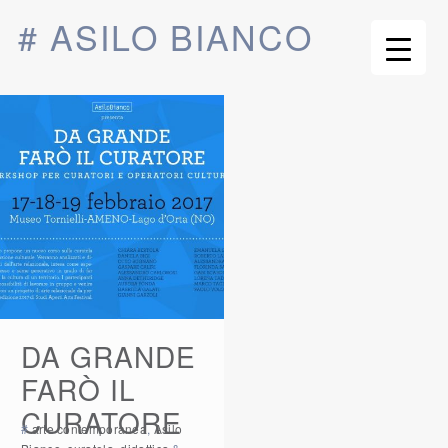
# ASILO BIANCO
DA GRANDE
FARÒ IL
CURATORE
#
arte contemporanea
,
Asilo