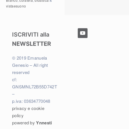
Bianco
,
curatela
,
didattica
&
vistaesuono
youtube
ISCRIVITI alla
NEWSLETTER
© 2019 Emanuela
Genesio – All right
reserved
cf:
GNSMNL72B55D742T
–
p.iva: 03634770048
privacy e cookie
policy
powered by
Ynnesti