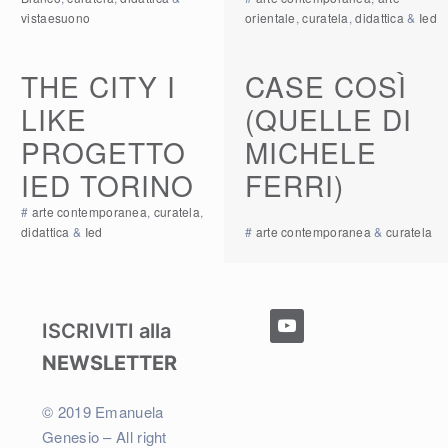
vistaesuono
orientale
,
curatela
,
didattica
&
Ied
THE CITY I
CASE COSÌ
LIKE
(QUELLE DI
PROGETTO
MICHELE
IED TORINO
FERRI)
#
arte contemporanea
,
curatela
,
didattica
&
Ied
#
arte contemporanea
&
curatela
youtube
ISCRIVITI alla
NEWSLETTER
© 2019 Emanuela
Genesio – All right