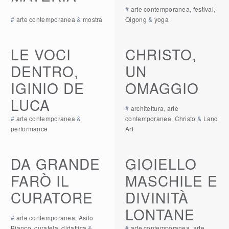
#
arte contemporanea
,
festival
,
#
arte contemporanea
&
mostra
Qigong
&
yoga
LE VOCI
CHRISTO,
DENTRO,
UN
IGINIO DE
OMAGGIO
LUCA
#
architettura
,
arte
#
arte contemporanea
&
contemporanea
,
Christo
&
Land
performance
Art
DA GRANDE
GIOIELLO
FARÒ IL
MASCHILE E
CURATORE
DIVINITÀ
LONTANE
#
arte contemporanea
,
Asilo
Bianco
,
curatela
,
didattica
&
#
arte contemporanea
,
arte