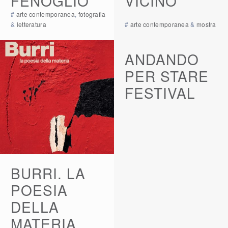
FENOGLIO
VICINO
#
arte contemporanea
,
fotografia
&
letteratura
#
arte contemporanea
&
mostra
ANDANDO
PER STARE
FESTIVAL
BURRI. LA
POESIA
DELLA
MATERIA