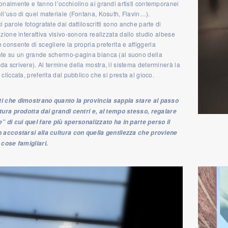
onalmente e fanno l’occhiolino ai grandi artisti contemporanei
ll’uso di quel materiale (Fontana, Kosuth, Flavin…).
i parole fotografate dai dattiloscritti sono anche parte di
azione interattiva visivo-sonora realizzata dallo studio albese
 consente di scegliere la propria preferita e affiggerla
nte su un grande schermo-pagina bianca (al suono della
a scrivere). Al termine della mostra, il sistema determinerà la
 cliccata, preferita dal pubblico che si presta al gioco.
i che dimostrano quanto la provincia sappia stare al passo
tura prodotta dai grandi centri e, al tempo stesso, regalare
” di cui quel fare più spersonalizzato ha in parte perso il
n accostarsi alla cultura con quella gentilezza che proviene
 cose famigliari.