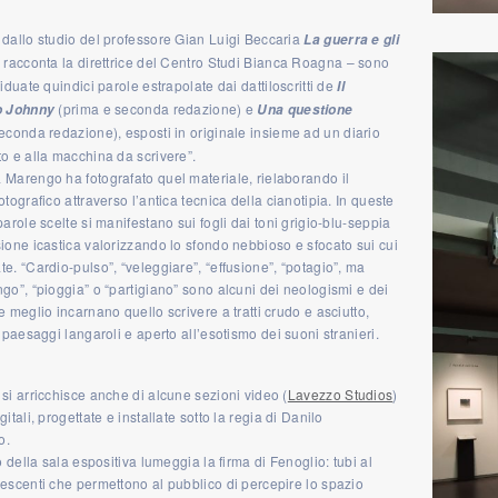
 dallo studio del professore Gian Luigi Beccaria
La guerra e gli
 racconta la direttrice del Centro Studi Bianca Roagna – sono
viduate quindici parole estrapolate dai dattiloscritti de
Il
(prima e seconda redazione) e
o Johnny
Una questione
econda redazione), esposti in originale insieme ad un diario
o e alla macchina da scrivere”.
 Marengo ha fotografato quel materiale, rielaborando il
otografico attraverso l’antica tecnica della cianotipia. In queste
parole scelte si manifestano sui fogli dai toni grigio-blu-seppia
ione icastica valorizzando lo sfondo nebbioso e sfocato sui cui
e. “Cardio-pulso”, “veleggiare”, “effusione”, “potagio”, ma
go”, “pioggia” o “partigiano” sono alcuni dei neologismi e dei
e meglio incarnano quello scrivere a tratti crudo e asciutto,
i paesaggi langaroli e aperto all’esotismo dei suoni stranieri.
si arricchisce anche di alcune sezioni video (
Lavezzo Studios
)
gitali, progettate e installate sotto la regia di Danilo
o.
to della sala espositiva lumeggia la firma di Fenoglio: tubi al
escenti che permettono al pubblico di percepire lo spazio