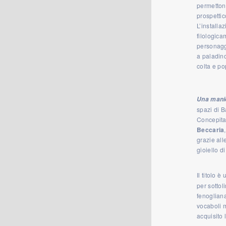
permetton
prospettic
L’installa
filologica
personaggi
a paladino
colta e po
Una manie
spazi di 
Concepita 
Beccaria
grazie all
gioiello di
Il titolo 
per sottol
fenogliana
vocaboli m
acquisito 