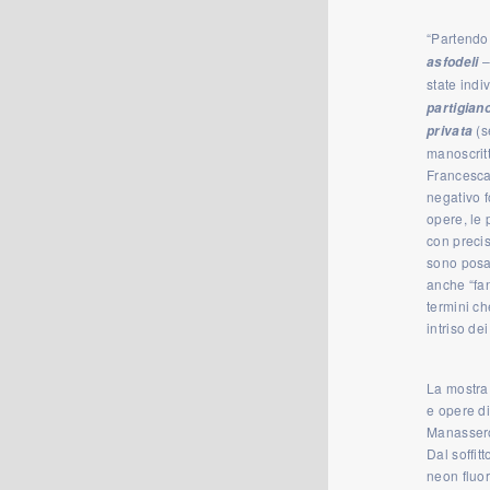
“Partendo
–
asfodeli
state indi
partigian
(s
privata
manoscritt
Francesca
negativo f
opere, le 
con precis
sono posat
anche “fan
termini ch
intriso de
La mostra 
e opere di
Manasser
Dal soffit
neon fluor