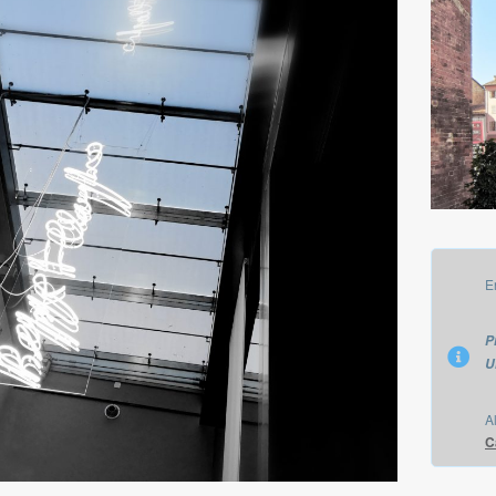
E
P
U
Al
C