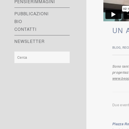
PENSIERIMMAGINI
PUBBLICAZIONI
BIO
UN 
CONTATTI
NEWSLETTER
BLOG
,
REC
Sono tanti
progettazi
www.beppe
Due eventi
Piazza Ro