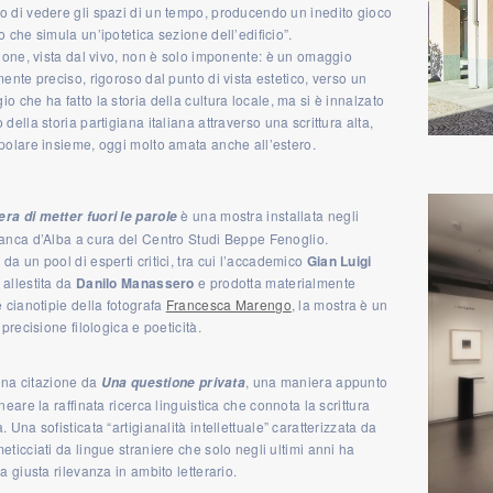
o di vedere gli spazi di un tempo, producendo un inedito gioco
o che simula un’ipotetica sezione dell’edificio”.
zione, vista dal vivo, non è solo imponente: è un omaggio
mente preciso, rigoroso dal punto di vista estetico, verso un
o che ha fatto la storia della cultura locale, ma si è innalzato
 della storia partigiana italiana attraverso una scrittura alta,
polare insieme, oggi molto amata anche all’estero.
è una mostra installata negli
ra di metter fuori le parole
Banca d’Alba a cura del Centro Studi Beppe Fenoglio.
da un pool di esperti critici, tra cui l’accademico
Gian Luigi
, allestita da
Danilo Manassero
e prodotta materialmente
e cianotipie della fotografa
Francesca Marengo
, la mostra è un
 precisione filologica e poeticità.
è una citazione da
, una maniera appunto
Una questione privata
ineare la raffinata ricerca linguistica che connota la scrittura
. Una sofisticata “artigianalità intellettuale” caratterizzata da
eticciati da lingue straniere che solo negli ultimi anni ha
la giusta rilevanza in ambito letterario.