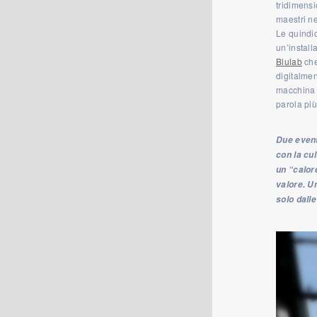
tridimensi
maestri ne
Le quindic
un’install
Blulab
che
digitalme
macchina d
parola più
Due event
con la cul
un “calore
valore. U
solo dalle