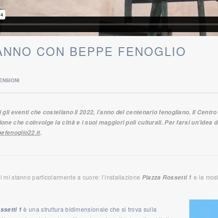
ANNO CON BEPPE FENOGLIO
ENSIONI
 gli eventi che costellano il 2022, l’anno del centenario fenogliano. Il Centro
one che coinvolge la città e i suoi maggiori poli culturali. Per farsi un’idea d
fenoglio22.it
.
 mi stanno particolarmente a cuore: l’installazione
e la mos
Piazza Rossetti 1
è una struttura bidimensionale che si trova sulla
ssetti 1