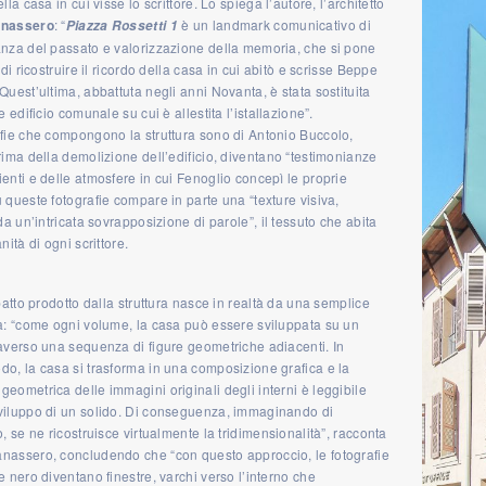
lla casa in cui visse lo scrittore. Lo spiega l’autore, l’architetto
anassero
: “
è un landmark comunicativo di
Piazza Rossetti 1
anza del passato e valorizzazione della memoria, che si pone
o di ricostruire il ricordo della casa in cui abitò e scrisse Beppe
Quest’ultima, abbattuta negli anni Novanta, è stata sostituita
e edificio comunale su cui è allestita l’istallazione”.
afie che compongono la struttura sono di Antonio Buccolo,
rima della demolizione dell’edificio, diventano “testimonianze
enti e delle atmosfere in cui Fenoglio concepì le proprie
 queste fotografie compare in parte una “texture visiva,
 da un’intricata sovrapposizione di parole”, il tessuto che abita
nità di ogni scrittore.
mpatto prodotto dalla struttura nasce in realtà da una semplice
va: “come ogni volume, la casa può essere sviluppata su un
averso una sequenza di figure geometriche adiacenti. In
o, la casa si trasforma in una composizione grafica e la
eometrica delle immagini originali degli interni è leggibile
viluppo di un solido. Di conseguenza, immaginando di
o, se ne ricostruisce virtualmente la tridimensionalità”, racconta
nassero, concludendo che “con questo approccio, le fotografie
e nero diventano finestre, varchi verso l’interno che