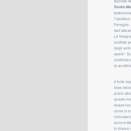
facciata de
Danilo M
testimoni
l’obiettiv
Fenoglio. 
dall’attual
Le fotogr
scattate p
degli ambi
opere”. Su
costituita
la quotidia
Il forte i
idea visi
piano attr
questo mod
sequenza g
come lo s
richiuderl
ancora Ma
in bianco 